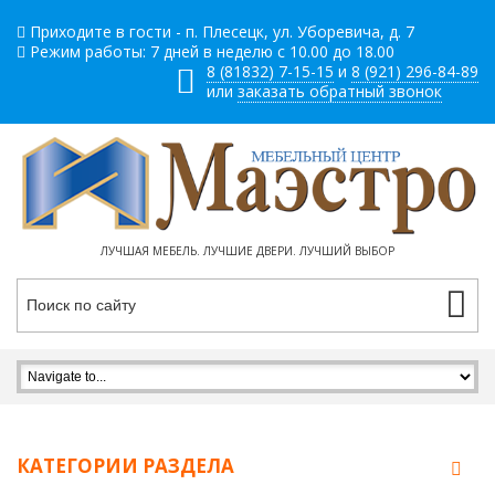
Приходите в гости - п. Плесецк, ул. Уборевича, д. 7
Режим работы: 7 дней в неделю с 10.00 до 18.00
8 (81832) 7-15-15
и
8 (921) 296-84-89
или
заказать обратный звонок
ЛУЧШАЯ МЕБЕЛЬ. ЛУЧШИЕ ДВЕРИ. ЛУЧШИЙ ВЫБОР
КАТЕГОРИИ РАЗДЕЛА