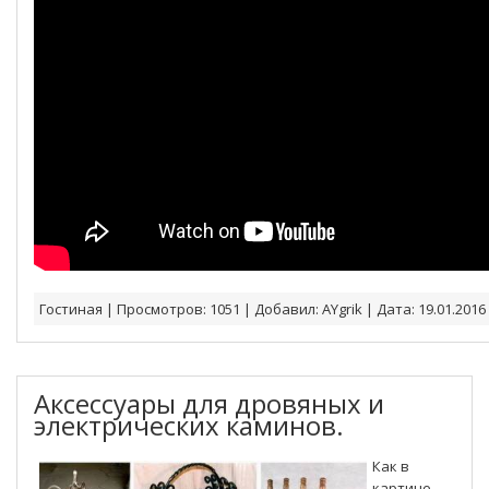
Гостиная
|
Просмотров:
1051
|
Добавил:
AYgrik
|
Дата:
19.01.2016
Аксессуары для дровяных и
электрических каминов.
Как в
картине