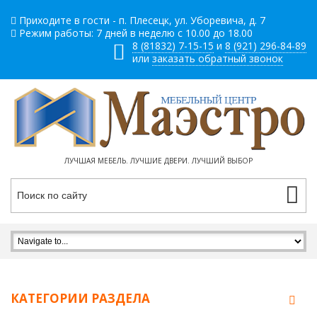
Приходите в гости - п. Плесецк, ул. Уборевича, д. 7
Режим работы: 7 дней в неделю с 10.00 до 18.00
8 (81832) 7-15-15
и
8 (921) 296-84-89
или
заказать обратный звонок
ЛУЧШАЯ МЕБЕЛЬ. ЛУЧШИЕ ДВЕРИ. ЛУЧШИЙ ВЫБОР
КАТЕГОРИИ РАЗДЕЛА