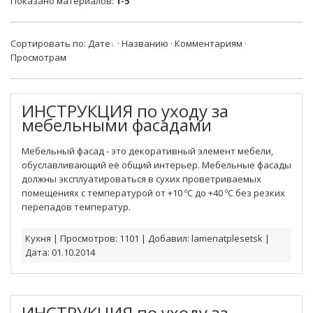
Показано материалов
:
1-5
Сортировать по
:
Дате
·
Названию
·
Комментариям
·
Просмотрам
ИНСТРУКЦИЯ по уходу за
мебельными фасадами
Мебельный фасад - это декоративный элемент мебели,
обуславливающий её общий интерьер. Мебельные фасады
должны эксплуатироваться в сухих проветриваемых
помещениях с температурой от +10 ºС до +40 ºС без резких
перепадов температур.
Кухня
|
Просмотров:
1101
|
Добавил:
lamenatplesetsk
|
Дата:
01.10.2014
ИНСТРУКЦИЯ по уходу за