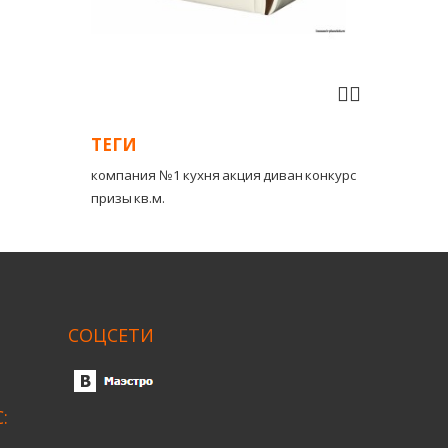
ТЕГИ
компания №1
кухня
акция
диван
конкурс
призы
кв.м.
СОЦСЕТИ
: