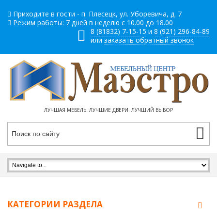
Приходите в гости - п. Плесецк, ул. Уборевича, д. 7
Режим работы: 7 дней в неделю с 10.00 до 18.00
8 (81832) 7-15-15
и
8 (921) 296-84-89
или
заказать обратный звонок
ЛУЧШАЯ МЕБЕЛЬ. ЛУЧШИЕ ДВЕРИ. ЛУЧШИЙ ВЫБОР
КАТЕГОРИИ РАЗДЕЛА