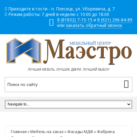
Приходите в гости - п. Плесецк, ул. Уборевича, д. 7
Режим работы: 7 дней в неделю с 10.00 до 18.00
8 (81832) 7-15-15
и
8 (921) 296-84-89
или
заказать обратный звонок
ЛУЧШАЯ МЕБЕЛЬ. ЛУЧШИЕ ДВЕРИ. ЛУЧШИЙ ВЫБОР
Главная
»
Мебель на заказ
»
Фасады МДФ
»
Фабрика